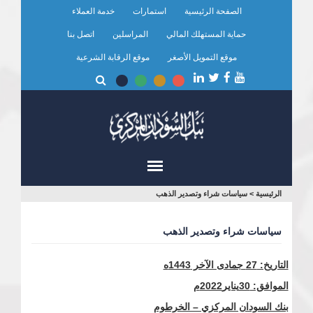
تجاوز
الصفحة الرئيسية
استمارات
خدمة العملاء
إلى
المحتوى
حماية المستهلك المالي
المراسلين
اتصل بنا
الرئيسي
موقع التمويل الأصغر
موقع الرقابة الشرعية
أنت
الرئيسية
>
سياسات شراء وتصدير الذهب
هنا
سياسات شراء وتصدير الذهب
التاريخ:
27
جمادى الآخر 1443ه
الموافق:
30
يناير
2022م
بنك السودان المركزي – الخرطوم