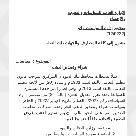
الإدارة العامة للسياسات والبحوث
والإحصاء
منشور إدارة السياسات رقم
)
2
(12/022
معنون إلى كافة المصارف والجهات ذات الصلة
الموضوع : سياسات
شراء وتصدير الذهب
عملاً بسلطات محافظ بنك السودان المركزي بموجب قانون
تنظيم التعامل بالنقد لسنة 1981م والمادة (20) من لائحة تنظيم
التعامل بالنقد لسنة 2013م، وفي إطار المراجعة المستمرة
للضوابط ،فقد تقرر تعديل الفقرة ( ثالثاً – 9) من منشور إدارة
السياسات رقم 3/2022 الصادر بتاريخ 1/يناير /2022 و الخاص
بسياسات شراء وتصدير الذهب الحر وذهب شركات مخلفات
التعدين لتقرأ علي النحو التالي:
أن يتم تصدير الذهب بغرض
التصنيع والإعادة وفقاً للضوابط الآتية :
موافقة وزارة التجارة والتموين.
إستيفاء شهادة المواصفات والمقاييس.