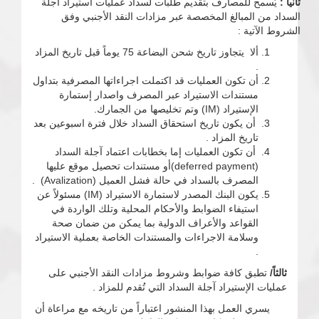
ثانياً :
يُسمح للمصارف بتقديم طلبات لسداد عمليات استيراد آجلة
السداد من المبالغ المخصصة عبر مزادات النقد الأجنبي وفق
الشروط الآتية :
ألا يتجاوز تاريخ شحن البضاعة 75 يوماً قبل تاريخ المزاد
.
أن تكون العمليات قد اكتملت اجراءاتها المصرفية بتداول
مستندات الاستيراد عبر المصرف واصدار إستمارة
الإستيراد (IM) وتم تخليصها من الجمارك.
أن يكون تاريخ استحقاق السداد خلال فترة اسبوعين بعد
تاريخ المزاد .
أن تكون العمليات إما بخطابات اعتماد آجلة السداد
(deferred payment)أو مستندات تحصيل موقع عليها
المصرف بالسداد في حالة فشل العميل (Avalization) .
يكون البنك المصدر لاستمارة الاستيراد (IM) مسئولاً عن
استيفاء الضوابط والأحكام المحلية وتلك الواردة في
القواعد والأعراف الدولية بما يمكن من ضمان صحة
وسلامة الاجراءات والمستندات الخاصة بعملية الاستيراد
.
ثالثاً/
تطبق كافة ضوابط وشروط مزادات النقد الأجنبي على
عمليات الإستيراد آجلة السداد التي تُقدم للمزاد .
يسري العمل بهذا المنشور اعتباراً من تاريخه مع مراعاة أن