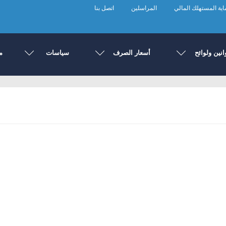
ية المستهلك المالي
المراسلين
اتصل بنا
انين ولوائح
أسعار الصرف
سياسات
م