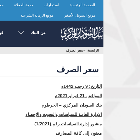
تجاوز
الصفحة الرئيسية
استمارات
خدمة العملاء
حما
إلى
المحتوى
موقع التمويل الأصغر
موقع الرقابة الشرعية
الرئيسي
عن البنك
قو
أنت
الرئيسية
>
سعر الصرف
هنا
سعر الصرف
التاريخ: 9 رجب 1442ه
الموافق: 21 فبراير
2021م
بنك السودان المركزي – الخرطوم
الإدارة العامة للسياسات والبحوث والإحصاء
منشور إدارة السياسات رقم (1/2021)
معنون إلى كافة المصارف