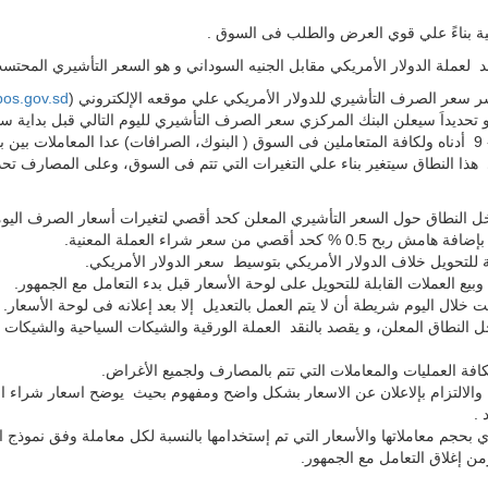
ة بناءً علي قوي العرض والطلب فى السوق .
ملة الدولار الأمريكي مقابل الجنيه السوداني و هو السعر التأشيري المحتس
ر سعر الصرف التأشيري للدولار الأمريكي علي موقعه الإلكتروني (
os.gov.sd
و تحديداَ سيعلن البنك المركزي سعر الصرف التأشيري لليوم التالي قبل بداي
ترجيحي بإستخدام البيانات المشار اليها فى النقطه رابعاً- 9 أدناه ولكافة المتعاملين فى السوق ( البنوك، الص
% حول السعر التأشيري هذا النطاق سيتغير بناء علي التغيرات التي تتم فى السوق، وعلى الم
داخل النطاق حول السعر التأشيري المعلن كحد أقصي لتغيرات أسعار الصرف اليوم
صي من سعر شراء العملة المعنية.
ة للتحويل خلاف الدولار الأمريكي بتوسيط سعر الدولار الأمريكي.
بيع العملات القابلة للتحويل على لوحة الأسعار قبل بدء التعامل مع الجمهور.
 فى أي وقت خلال اليوم شريطة أن لا يتم العمل بالتعديل إل
النطاق المعلن، و يقصد بالنقد العملة الورقية والشيكات السياحية والشيكات 
كافة العمليات والمعاملات التي تتم بالمصارف ولجميع الأغراض.
 والالتزام بإلاعلان عن الاسعار بشكل واضح ومفهوم بحيث يوضح اسعار شراء الت
 .
 بحجم معاملاتها والأسعار التي تم إستخدامها بالنسبة لكل معاملة وفق نموذج الإ
ن زمن إغلاق التعامل مع الجمهور.