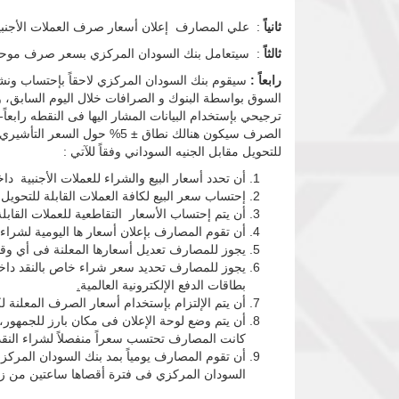
ثانياً
: علي المصارف إعلان أسعار صرف العملات الأجنبي
ثالثاً
: سيتعامل بنك السودان المركزي بسعر صرف موحد لع
رابعاً :
سيقوم بنك السودان المركزي لاحقاً بإحتساب ونش
السوق بواسطة البنوك و الصرافات خلال اليوم السابق، 
الصرف سيكون هنالك نطاق ± 5
للتحويل مقابل الجنيه السوداني وفقاً للآتي :
أن تحدد أسعار البيع والشراء للعملات الأجنبية 
إحتساب سعر البيع لكافة العملات القابلة للتحويل بإضافة هامش ربح 0.5 % كحد أق
أن يتم إحتساب الأسعار التقاطعية للعملات القابل
أن تقوم المصارف بإعلان أسعار ها اليومية لشراء و
يجوز للمصارف تعديل أسعارها المعلنة
يجوز للمصارف تحديد سعر شراء خاص بالنقد داخل 
بطاقات الدفع الإلكترونية العالمية
.
أن يتم الإلتزام بإستخدام أسعار الصرف المعلنة ل
أن يتم وضع لوحة الإعلان فى مكان بارز للجمهور،
كانت المصارف تحتسب سعراً منفصلاً لشراء النقد
أن تقوم المصارف يومياً بمد بنك السودان المركزي
السودان المركزي فى فترة أقصاها ساعتين م