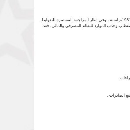
عملاً بأحكام المادة (10) من قانون بنك السودان المركزي لسنة 2002م ، مقروءة مع المادة (8) من قانون تنظيم التعامل بالنقد لسنة 1981م لسنة ، وفي إطار المراجعة المستمرة للضوابط
ستقطاب وجذب الموارد للنظام المصرفي والمالي، فقد