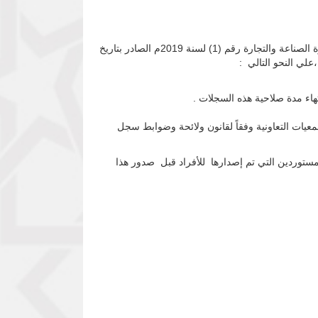
عملاً بسلطات محافظ بنك السودان المركزي بموجب المادة (20) من لائحة تنظيم التعامل بالنقد لسنة 2013م ، ننقل لكم قرار وزارة الصناعة والتجارة رقم (1) لسنة 2019م الصادر بتاريخ
اء مدة صلاحية هذه السجلات .
عيات التعاونية وفقاً لقانون ولائحة وضوابط سجل
مستوردين التي تم إصدارها للأفراد قبل صدور هذا