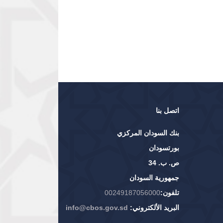
اتصل بنا
بنك السودان المركزي
بورتسودان
ص. ب. 34
جمهورية السودان
تلفون:
00249187056000
البريد الألكتروني:
info@cbos.gov.sd