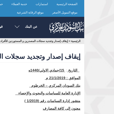
تجاوز
الصفحة الرئيسية
استمارات
خدمة العملاء
حما
إلى
المحتوى
موقع التمويل الأصغر
موقع الرقابة الشرعية
الرئيسي
عن البنك
قو
أنت
الرئيسية
>
إيقاف إصدار وتجديد سجلات المصدرين و المستوردين للأفراد
هنا
إيقاف إصدار وتجديد سجلات ال
التاريخ
:
15/جمادي الاولي/1440ه
الموافق
:
21/1/2019 م
بنك السودان المركزي – الخرطوم
الإدارة العامة للسياسات والبحوث والإحصاء
منشور إدارة السياسات رقم (1/2019 )
معنون إلى كافة المصارف