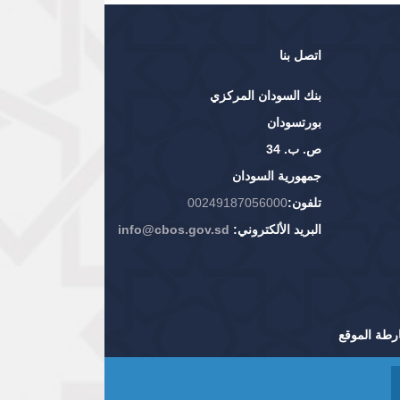
اتصل بنا
بنك السودان المركزي
بورتسودان
ص. ب. 34
جمهورية السودان
تلفون:
00249187056000
البريد الألكتروني:
info@cbos.gov.sd
رطة الموقع