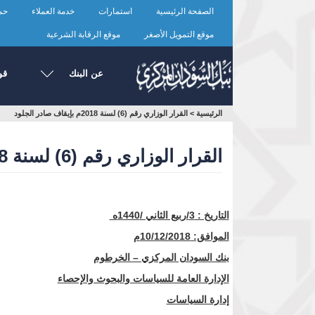
تجاوز
الصفحة الرئيسية
استمارات
خدمة العملاء
حما
إلى
المحتوى
موقع التمويل الأصغر
موقع الرقابة الشرعية
الرئيسي
عن البنك
قو
أنت
الرئيسية
>
القرار الوزاري رقم (6) لسنة 2018م بإيقاف صادر الجلود
هنا
القرار الوزاري رقم (6) لسنة 2018م بإيقاف صادر الجلود
التاريخ : 3/ربيع الثاني /1440ه
الموافق: 10/12/2018م
بنك السودان المركزي – الخرطوم
الإدارة العامة للسياسات والبحوث والإحصاء
إدارة السياسات