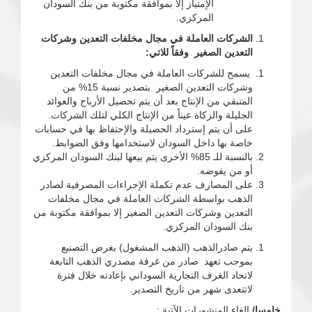
الإمتياز إلا بموافقة مكتوبة من بنك السودان
المركزي.
الشركات العاملة في مجال مخلفات التعدين وشركات
التعدين الصغير وفقاً للاتي:
يسمح للشركات العاملة في مجال مخلفات التعدين
وشركات التعدين الصغير بتصدير نسبة 15% من
المتبقي من الإنتاج بعد أن يتم تحصيل الأرباح والعوائد
الجليلة والزكاة عيناً من الإنتاج الكلي لتلك الشركات.
على أن يتم إسترداد الحصيلة والإحتفاظ بها في حسابات
خاصة بها داخل السودان لاستخدامها وفق الضوابط.
بالنسبة للـ 85% الأخرى يتم بيعها لبنك السودان المركزي
أو من يفوضه.
على المصارف عدم تكملة الإجراءات المصرفية لصادر
الذهب بواسطة الشركات العاملة في مجال مخلفات
التعدين وشركات التعدين الصغير إلا بموافقة مكتوبة من
بنك السودان المركزي.
يتم صادرالذهب (الذهب المشغول) بغرض التصنيع
بموجب تعهد صادر من غرفة مصدري الذهب التابعة
لاتحاد الغرف التجارية السوداني بإعادته خلال فترة
لاتتعدى شهر من تاريخ التصدير.
خامسا/
إلغاء المنشورات الآتية :