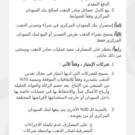
الدفع المقدم.
بيع كامل حصائل صادر الذهب لصالح بنك السودان
المركزي وفقاً للضوابط.
ثانياً/
إستمرار بنك السودان المركزي في شراء وتصدير الذهب .
ثالثاً/
يسمح بشراء الذهب بغرض التصدير أو البيع لبنك السودان
المركزي فقط.
رابعاً
/
يحظر على المصارف تنفيذ عمليات صادر الذهب ويستثنى
من ذلك مايلى :
شركات الإمتياز ، وفق
اً
للآتي :
يسمح للشركات التي لديها امتياز في مجال تعدين
الذهب بتصديره وفقاً للاتفاقيات الموقعة وبنسبة 70%
من المتبقي من الإنتاج بعد خصم الزكاة والعوائد الجليلة
وأرباح الأعمال عيناً، والاحتفاظ بها في حسابات خاصة بها
داخل السودان أو خارجه لاستخدامها لأغراضها المختلفة
.
بالنسبة للـ 30% الأخرى يتم بيعها لبنك السودان
المركزي أو من يفوضه.
ج. على المصارف عدم تكملة الاجراءات
المصرفية لصادر الذهب بواسطة شركات