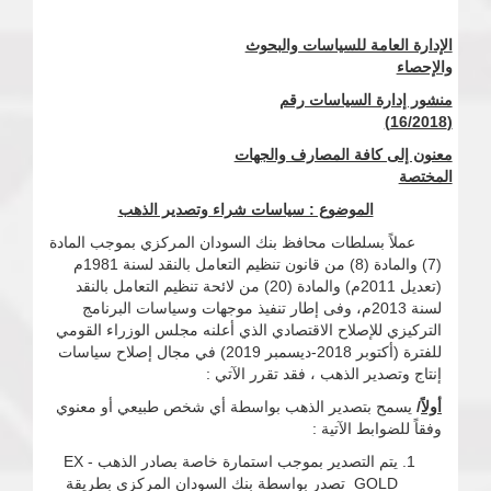
الإدارة العامة للسياسات والبحوث
والإحصاء
منشور إدارة السياسات رقم
(16/2018)
معنون إلى كافة المصارف والجهات
المختصة
الموضوع : سياسات شراء وتصدير الذهب
عملاً بسلطات محافظ بنك السودان المركزي بموجب المادة
(7) والمادة (8) من قانون تنظيم التعامل بالنقد لسنة 1981م
(تعديل 2011م) والمادة (20) من لائحة تنظيم التعامل بالنقد
لسنة 2013م، وفى إطار تنفيذ موجهات وسياسات البرنامج
التركيزي للإصلاح الاقتصادي الذي أعلنه مجلس الوزراء القومي
للفترة (أكتوبر 2018-ديسمبر 2019) في مجال إصلاح سياسات
إنتاج وتصدير الذهب ، فقد تقرر الآتي :
أولاً
/
يسمح بتصدير الذهب بواسطة أي شخص طبيعي أو معنوي
وفقاً للضوابط الآتية :
يتم التصدير بموجب استمارة خاصة بصادر الذهب EX -
GOLD تصدر بواسطة بنك السودان المركزي بطريقة