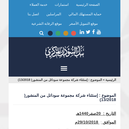
تجاوز
الصفحة الرئيسية
استمارات
خدمة العملاء
إلى
المحتوى
حماية المستهلك المالي
المراسلين
اتصل بنا
الرئيسي
موقع التمويل الأصغر
موقع الرقابة الشرعية
أنت
الرئيسية
>
الموضوع : إستثناء شركة مجموعة سوداتل من المنشور( 13/2018)
هنا
الموضوع : إستثناء شركة مجموعة سوداتل من المنشور(
13/2018)
التاريخ
:
20صفر
1440
هـ
الموافق
:
29/
/2018م
10