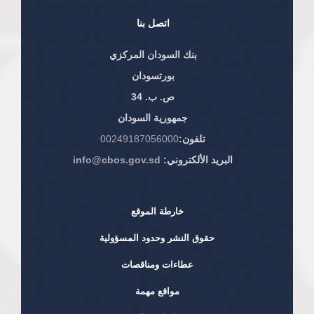
اتصل بنا
بنك السودان المركزي
بورتسودان
ص. ب. 34
جمهورية السودان
تلفون:
00249187056000
البريد الألكتروني:
info@cbos.gov.sd
خارطة الموقع
حقوق النشر وحدود المسؤولية
عطاءات ومناقصات
مواقع مهمة