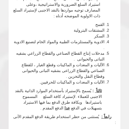
استيراد السلع الضرورية والاستراتيجية ،وعلى
المصارف توجيه مواردها بالنقد الاجنبى لإستيراد السلع
ذات الاولوية الموضحه أدناه :
القمح
المشتقات البترولية
السكر
الادوية والمستلزمات الطبية والمواد الخام لتصنيع الادوية
.
مدخلات إنتاج القطاع الصناعي والقطاع الزراعي بشقيه
النباتى والحيوانى .
الآليات و المعدات و الماكينات وقطع الغيار ، للقطاع
الصناعي والقطاع الزراعى بشقيه النباتى والحيوانى
وقطاع النقل والتخزين .
الآليات و المعدات و الماكينات للحرفيين.
ثالثاً
:
يُسمح بالإستيراد بأستخدام الموارد الذاتية بالنقد
الاجنبى للعملاء .لإستيراد كافة السلع المسموح
باستيرادها وبكافة طرق الدفع بما فيها الاستيراد
بتسهيلات في الدفع
عدا
الدفع المقدم .
رابعاً :
يُستثنى من حظر استخدام طريقة الدفع المقدم الآتى
: