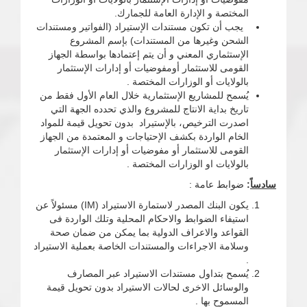
المختصة و الإدارة العامة للجمارك.
يجب أن تكون مستندات الإستيراد (الفواتير ومستندات
الشحن وغيرها من المستندات) بإسم المشروع
الإستثماري المعني و أن يتم إعتمادها بواسطة الجهاز
القومى للاستثمار أومفوضيات أو إدارات الإستثمار
بالولايات أو الوزارات المختصة .
يُسمح للمشاريع الإستثمارية خلال العام الأول فقط من
تاريخ بداية الانتاج للمشروع والذي تحدده الجهة التي
اصدرت الترخيص، بالإستيراد بدون تحويل قيمة للمواد
الخام الواردة بكشف الإحتياجات و المعتمدة من الجهاز
القومى للاستثمار أو مفوضيات أو إدارات الإستثمار
بالولايات او الوزارات المختصة .
سادساً
:
ضوابط عامة :
يكون البنك المصدر لاستمارة الاستيراد (IM) مسئولاً عن
استيفاء الضوابط والاحكام المحلية وتلك الواردة فى
القواعد والاعراف الدولية بما يمكن من ضمان صحة
وسلامة الاجراءات والمستندات الخاصة بعملية الاستيراد
.
يُسمح بتداول مستندات الاستيراد عبر المصارف
والوسائل الاخرى لحالات الاستيراد بدون تحويل قيمة
المسموح بها .