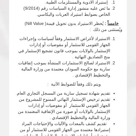
إستيراد الادوية والمستلزمات الطبية.
ما نَص عليه منشور إدارة السياسات رقم (9/2014)
الخاص بضوابط استيراد العربات والبكاسي.
خامساً
:
يُحظر الاستيراد بدون تحويل قيمة( Nill Value)
ويُستثنى من ذلك :
الاستيراد لأغراض الاستثمار وفقاً لسياسات وإجراءات
الجهاز القومى للاستثمار أو مفوضيات أو إدارات
الإستثمار بالولايات بموجب قانون تشجيع الإستثمار في
منح التصاديق النهائية .
الاستيراد لصالح الاستثمارات المنشأة بموجب إتفاقيات
سارية مع حكومة السودان معتمدة من وزارة المالية
والتخطيط الإقتصادي .
ويتم ذلك وفقاً للضوابط الآتية :
تقديم شهادة تسجيل سارية من المسجل التجاري العام.
تقديم ترخيص الإستثمار النهائي الممنوح للمشروع من
الجهاز القومي للاستثمار أو مفوضيات أو إدارات
الإستثمار بالولايات أو صورة من الإتفاقية المعتمدة من
وزارة المالية والتخطيط الإقتصادي .
تقديم كشف بالمعدات والآليات والإحتياجات المراد
إستيرادها معتمدة من الجهاز القومى للاستثمار أو من
مفوضيات أو إدارات الإستثمار بالولايات أو الوزارات