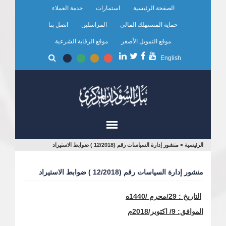
تجاوز
الصفحة الرئيسية
استمارات
خدمة العملاء
إلى
المحتوى
حماية المستهلك المالي
المراسلين
اتصل بنا
الرئيسي
موقع التمويل الأصغر
موقع الرقابة الشرعية
English
أنت
الرئيسية
>
منشور إدارة السياسات رقم (12/2018 ) ضوابط الاستيراد
هنا
منشور إدارة السياسات رقم (12/2018 ) ضوابط الاستيراد
التاريخ :
29
/محرم /1440ه
الموافق:
9
/ اكتوبر/2018م