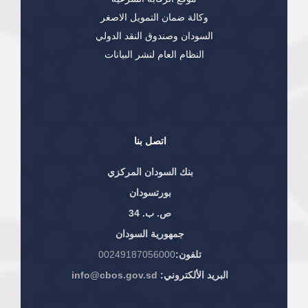
وكالة ضمان التمويل الاصغر
السودان وصندوق النقد الدولي
النظام العام لنشر البيانات
اتصل بنا
بنك السودان المركزي
بورتسودان
ص. ب. 34
جمهورية السودان
تلفون:
00249187056000
البريد الألكتروني:
info@cbos.gov.sd