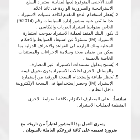
النقد الاجنبى المتوفرة لديها لمقابلة استيراد السلع
الاستراتيجية والضرورية الواردة فى ثانيا اعلاه.
يُحظر استخدام الدفع المقدم لكافة عمليات الاستيراد ،
عدا ما نَص عليه منشور إدارة السياسات رقم (9/2014)
الخاص بضوابط استيراد العربات والبكاسي .
يكون البنك المنفذ لعملية الاستيراد بموجب استمارة
الاستيراد (IM) مسئولاً عن استيفاء الضوابط والاحكام
المحلية وتلك الواردة فى القواعد والاعراف الدولية بما
يمكن من ضمان صحة وسلامة الاجراءات والمستندات
الخاصة بالعملية .
يُسمح بتداول مستندات الاستيراد عبر المصارف
والوسائل الاخرى لحالات الاستيراد بدون تحويل قيمة .
يُحظر طباعة وإستخدام النسخة الورقية من إستمارة
الإستيراد (IM) وحصر إستخدامها فى النسخة الإلكترونية
داخل النظام .
سادساً
:
على المصارف الالتزام بكافة الضوابط الاخرى
المنظمة لعمليات الاستيراد .
يسري العمل بهذا المنشور اعتباراً من تاريخه مع
ضرورة تعميمه على كافة فروعكم العاملة بالسودان .