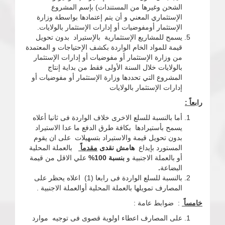
الشحن وغيرها من المستندات) بإسم المشروع
الإستثماري المعني و أن يتم إعتمادها بواسطة وزارة
الإستثمار أومفوضيات أو إدارات الإستثمار بالولايات.
يسمح للمشاريع الإستثمارية بالإستيراد بدون تحويل
قيمة للمواد الخام الواردة بكشف الإحتياجات و المعتمدة
من وزارة الإستثمار أو مفوضيات أو إدارات الإستثمار
بالولايات خلال السنة الأولى فقط من بداية إنتاج
المشروع التي تحددها وزارة الإستثمار أو مفوضيات أو
إدارات الإستثمار بالولايات
رابعاً :
أما بالنسبة للسلع الاخرى خلاف الواردة فى ثانيا أعلاه
يسمح بأستيرادها بكافة طرق الدفع ما عدا الاستيراد
بدون تحويل قيمة والاستيراد بتسهيلات على ان يقوم
المستورد بإيداع
هامش نقدى
مقدماً
بالعملة المحلية
أو بالعملة الاجنبية و
بنسبة 100%
علي الاقل من قيمة
البضاعة
.
بالنسبة للسلع الواردة فى رابعا (1) اعلاه يحظر على
المصارف تمويلها بالعملة المحلية أوالعملة الاجنبية .
خام
ساً
: ضوابط عامة :
على المصارف اعطاء اولوية قصوى فى توجيه موارد