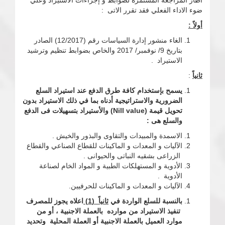
اطار المراجعة المستمرة لضوابط و إجراءات الاستيراد وعلي
ضوء الاداء الفعلي فقد تقرر الاتى :
أولاً :
الغاء منشور إدارة السياسات رقم (12/2017) الصادر
بتاريخ 9/ نوفمبر/ 2017 والخاص بضوابط تنظيم وترشيد
الاستيراد .
ثانياً
:
يسمح بإستخدام كافة طرق الدفع عند استيراد السلع
الضرورية والاستراتيجية أدناه بما في ذلك الاستيراد بدون
تحويل قيمة (
Nill value
) والأستيراد بتسهيلات فى الدفع
والسلع هى :
الاسمدة والمبيدات والتقاوى والبذور والخيش .
الآليات و المعدات و الماكينات للقطاع الصناعي والقطاع
الزراعى بشقيه النباتى والحيوانى .
الأدوية و المستهلكات الطبية و المواد الخام لصناعة
الأدوية .
الآليات و المعدات و الماكينات للحرفيين.
بالنسبة للسلع الواردة في
ثانياً (1)
اعلاه يجوز للمصرف
تنفيذ الاستيراد من موارده بالعملة الاجنبية ، أو من
موارد العميل بالعملة الاجنبية أو العملة المحلية وتحديد