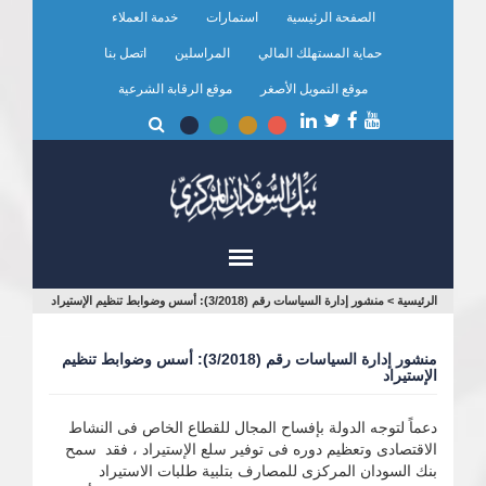
تجاوز
الصفحة الرئيسية
استمارات
خدمة العملاء
إلى
المحتوى
حماية المستهلك المالي
المراسلين
اتصل بنا
الرئيسي
موقع التمويل الأصغر
موقع الرقابة الشرعية
أنت
الرئيسية
>
منشور إدارة السياسات رقم (3/2018): أسس وضوابط تنظيم الإستيراد
هنا
منشور إدارة السياسات رقم (3/2018): أسس وضوابط تنظيم
الإستيراد
دعماً لتوجه الدولة بإفساح المجال للقطاع الخاص فى النشاط
الاقتصادى وتعظيم دوره فى توفير سلع الإستيراد ، فقد سمح
بنك السودان المركزى للمصارف بتلبية طلبات الاستيراد