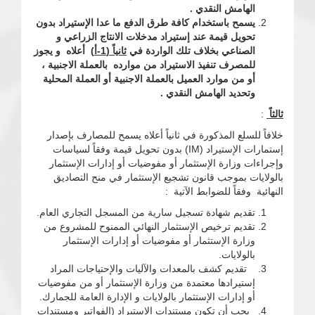
الهامش النقدي .
يسمح باستخدام كافة طرق الدفع ما عدا الإستيراد بدون
تحويل قيمة عند إستيراد مدخلات الانتاج الزراعي و
الصناعي بخلاف تلك الواردة في
ثانياً (1-
أ
)
أعلاه
و
يجوز
للمصرف تنفيذ الاستيراد من موارده بالعملة الاجنبية ،
أو من موارد العميل بالعملة الاجنبية أو العملة المحلية
وتحديد الهامش النقدي .
ثالثاً
:
خلافاً للسلع المذكورة في ثانياً أعلاه يسمح للمصارف بإصدار
إستمارات الإستيراد (IM) بدون تحويل قيمة وفقاً لسياسات
وإجراءات وزارة الإستثمار أو مفوضيات أو إدارات الإستثمار
بالولايات بموجب قانون تشجيع الإستثمار في منح التصاديق
النهائية وفقاً للضوابط الآتية :
تقديم شهادة تسجيل سارية من المسجل التجاري العام.
تقديم ترخيص الإستثمار النهائي الممنوح للمشروع من
وزارة الإستثمار أو مفوضيات أو إدارات الإستثمار
بالولايات.
تقديم كشف بالمعدات والآليات والإحتياجات المراد
إستيرادها معتمدة من وزارة الإستثمار أو من مفوضيات
أو إدارات الإستثمار بالولايات و الإدارة العامة للجمارك.
يجب أن تكون مستندات الإستيراد (الفواتير ومستندات