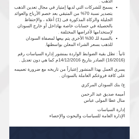
الذهب .
يسمح للشركات التي لديها إمتياز في مجال تعدين الذهب
بتصدير نسبة 70% من المتبقي بعد خصم الأرباح والعوائد
الجليلة والزكاة المذكورة فى (1) أعلاه ، والإحتفاظ
بالحصيلة في حسابات خاصة بهاداخل أو خارج السودان
لإستخدامها لأغراضها المختلفة .
بالنسبة للـ 30% الأخرى يتم بيعها لمصفاة السودان
للذهب بسعر الشراء المعلن بواسطتها.
ثانياً : تظل بقية الضوابط الواردة بمنشور إدارة السياسات رقم
(16/2016) الصادر بتاريخ 14/12/2016م كما هي دون تعديل .
يسري العمل بهذا المنشور إعتباراً من تاريخه مع ضرورة تعميمه
على كافة فروعكم العاملة بالسودان .
ع/ بنك السودان المركزي
أميمة صديق عبد الرحمن
منال عطا المولى عباس
إدارة السياسات
الإدارة العامة للسياسات والبحوث والإحصاء