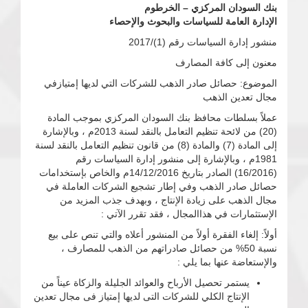
بنك السودان المركزي – الخرطوم
الإدارة العامة للسياسات والبحوث والإحصاء
منشور إدارة السياسات رقم (1)/2017
معنون إلى كافة المصارف
الموضوع: حصائل صادر الذهب للشركات التي لديها إمتيازفي
مجال تعدين الذهب
عملاً بسلطات محافظ بنك السودان المركزي بموجب المادة
(20) من لائحة تنظيم التعامل بالنقد لسنة 2013م ، وبالإشارة
إلى المادة (7) والمادة (8) من قانون تنظيم التعامل بالنقد لسنة
1981م ، وبالإشارة إلى منشور إدارة السياسات رقم
(16/2016) الصادر بتاريخ 14/12/2016م والخاص بإستخدامات
حصائل صادر الذهب وفي إطار تشجيع الشركات العاملة في
مجال الذهب على زيادة الإنتاج ، وبهدف جذب المزيد من
الإستثمارات في هذاالمجال ، فقد تقرر الآتي :
أولاً: إلغاء الفقرة أولاً من المنشور أعلاه والتي تنص على بيع
نسبة 50% من حصائل صادراتهم من الذهب للمصارف ،
والإستعاضة عنها بما يلي :
يستمر تحصيل الأرباح والعوائد الجليلة والزكاة عيناً من
الإنتاج الكلي للشركات التى لديها إمتياز فى مجال تعدين