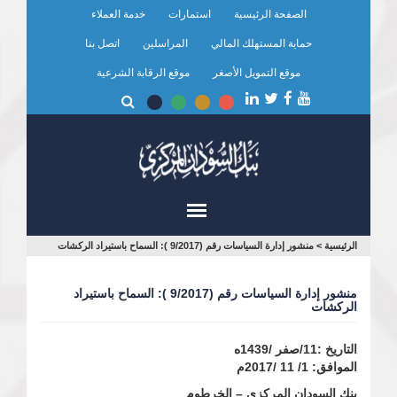
تجاوز
الصفحة الرئيسية
استمارات
خدمة العملاء
إلى
المحتوى
حماية المستهلك المالي
المراسلين
اتصل بنا
الرئيسي
موقع التمويل الأصغر
موقع الرقابة الشرعية
أنت
الرئيسية
>
منشور إدارة السياسات رقم (9/2017 ): السماح باستيراد الركشات
هنا
منشور إدارة السياسات رقم (9/2017 ): السماح باستيراد
الركشات
التاريخ :11/صفر /1439ه
الموافق: 1/ 11 /2017م
بنك السودان المركزي – الخرطوم