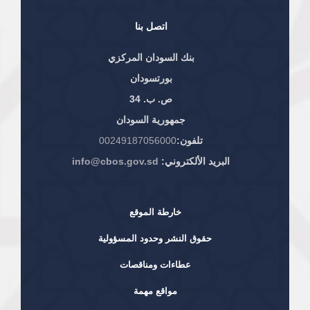
اتصل بنا
بنك السودان المركزي
بورتسودان
ص. ب. 34
جمهورية السودان
تلفون:
00249187056000
البريد الألكتروني:
info@cbos.gov.sd
خارطة الموقع
حقوق النشر وحدود المسؤولية
عطاءات ومناقصات
مواقع مهمة