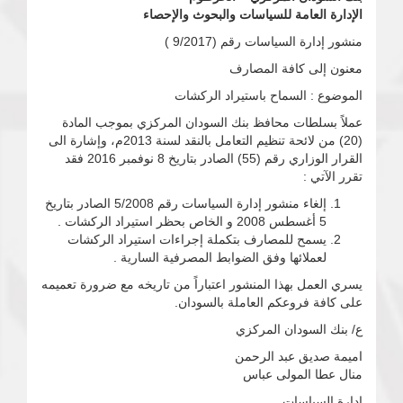
الإدارة العامة للسياسات والبحوث والإحصاء
منشور إدارة السياسات رقم (9/2017 )
معنون إلى كافة المصارف
الموضوع : السماح باستيراد الركشات
عملاً بسلطات محافظ بنك السودان المركزي بموجب المادة
(20) من لائحة تنظيم التعامل بالنقد لسنة 2013م، وإشارة الى
القرار الوزاري رقم (55) الصادر بتاريخ 8 نوفمبر 2016 فقد
تقرر الآتي :
إلغاء منشور إدارة السياسات رقم 5/2008 الصادر بتاريخ
5 أغسطس 2008 و الخاص بحظر استيراد الركشات .
يسمح للمصارف بتكملة إجراءات استيراد الركشات
لعملائها وفق الضوابط المصرفية السارية .
يسري العمل بهذا المنشور اعتباراً من تاريخه مع ضرورة تعميمه
على كافة فروعكم العاملة بالسودان.
ع/ بنك السودان المركزي
اميمة صديق عبد الرحمن
منال عطا المولى عباس
إدارة السياسات