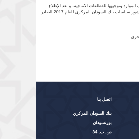
جب المادتين (8) و( 41) من قانون تنظيم العمل المصرفي لسنة 2004، و بغرض توظيف الموارد وتوجيهها للقطاعات الانتاجية، و بعد الإطلاع
على الفقرة (د – i ) الخاصة بالقطاعات والأنشطة المحظور تمويلها في البند رقم (2) استخدامات الموارد في المحور الثالث الوارد في منشور سياسات بنك السودان المركزي للعام 2017 الصادر
أخرى.
اتصل بنا
بنك السودان المركزي
بورتسودان
ص. ب. 34