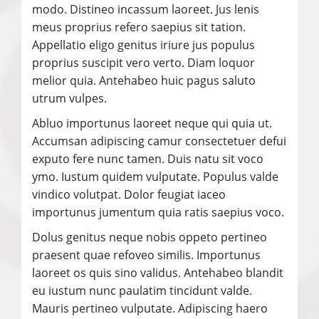
modo. Distineo incassum laoreet. Jus lenis
meus proprius refero saepius sit tation.
Appellatio eligo genitus iriure jus populus
proprius suscipit vero verto. Diam loquor
melior quia. Antehabeo huic pagus saluto
utrum vulpes.
Abluo importunus laoreet neque qui quia ut.
Accumsan adipiscing camur consectetuer defui
exputo fere nunc tamen. Duis natu sit voco
ymo. Iustum quidem vulputate. Populus valde
vindico volutpat. Dolor feugiat iaceo
importunus jumentum quia ratis saepius voco.
Dolus genitus neque nobis oppeto pertineo
praesent quae refoveo similis. Importunus
laoreet os quis sino validus. Antehabeo blandit
eu iustum nunc paulatim tincidunt valde.
Mauris pertineo vulputate. Adipiscing haero