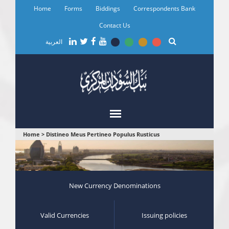
Skip
Home
Forms
Biddings
Correspondents Bank
to
main
Contact Us
content
العربية
You
Home
>
Distineo Meus Pertineo Populus Rusticus
are
here
New Currency Denominations
Valid Currencies
Issuing policies