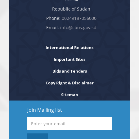
Republic of Sudan
Phone:
00249187056000
Email:
info@cbos.gov.sd
International Relations
Important Sites
Bids and Tenders
Copy Right & Disclaimer
Sitemap
Join Mailing list