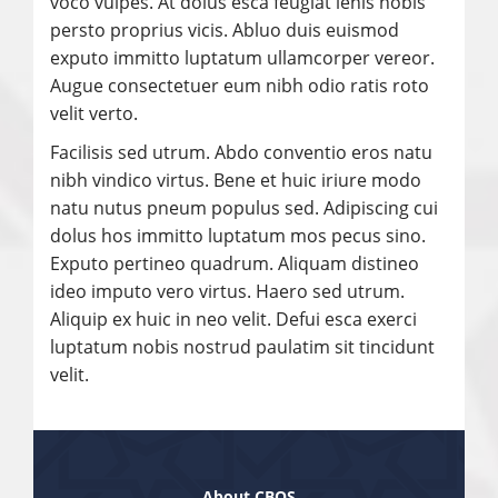
voco vulpes. At dolus esca feugiat lenis nobis
persto proprius vicis. Abluo duis euismod
exputo immitto luptatum ullamcorper vereor.
Augue consectetuer eum nibh odio ratis roto
velit verto.
Facilisis sed utrum. Abdo conventio eros natu
nibh vindico virtus. Bene et huic iriure modo
natu nutus pneum populus sed. Adipiscing cui
dolus hos immitto luptatum mos pecus sino.
Exputo pertineo quadrum. Aliquam distineo
ideo imputo vero virtus. Haero sed utrum.
Aliquip ex huic in neo velit. Defui esca exerci
luptatum nobis nostrud paulatim sit tincidunt
velit.
About CBOS