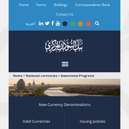
Skip
Home
Forms
Biddings
Correspondents Bank
to
main
Contact Us
content
العربية
You
Home
>
National currencies
>
Awareness Programs
are
here
New Currency Denominations
Valid Currencies
Issuing policies