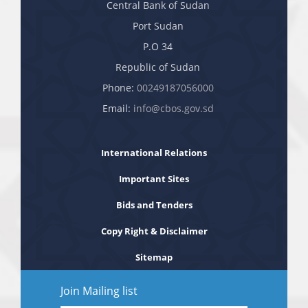
Central Bank of Sudan
Port Sudan
P.O 34
Republic of Sudan
Phone:
00249187056000
Email:
info@cbos.gov.sd
International Relations
Important Sites
Bids and Tenders
Copy Right & Disclaimer
Sitemap
Join Mailing list