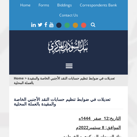
Skip
Home
Forms
Biddings
Correspondents Bank
to
main
Contact Us
content
You
تعديلات في ضوابط تنظيم حسابات النقد الأجنبي الخاصة والمقيدة
>
Home
بالعملة المحلية
are
here
تعديلات في ضوابط تنظيم حسابات النقد الأجنبي الخاصة
والمقيدة بالعملة المحلية
التاريخ:
12
صفر 1444ه
الموافق:
8
سبتمبر
2022م
بنك السودان المركزي – الخرطوم