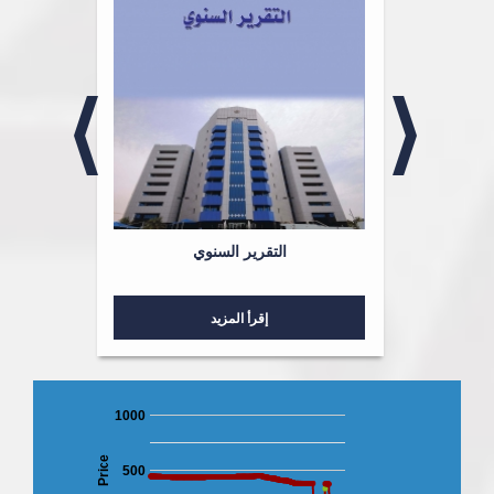
لشؤون
التقرير السنوي
إقرأ المزيد
1000
Price
500