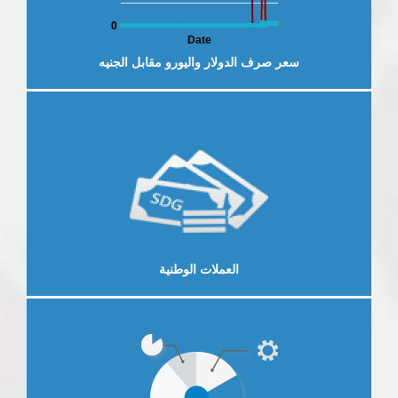
0
Date
سعر صرف الدولار واليورو مقابل الجنيه
لخارجية
العرض الاقتصادي والمالي
النش
إقرأ المزيد
العملات الوطنية