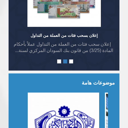
إعلان بسحب فئات من العملة من التداول
إعلان سحب فئات من العملة من التداول عملاً بأحكام
المادة (3/25) من قانون بنك السودان المركزي لسنة...
موضوعات هامة