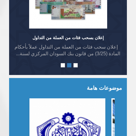
إعلان بسحب فئات من العملة من التداول
إعلان سحب فئات من العملة من التداول عملاً بأحكام
المادة (3/25) من قانون بنك السودان المركزي لسنة...
موضوعات هامة