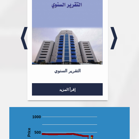
لشؤون
التقرير السنوي
إقرأ المزيد
1000
Price
500