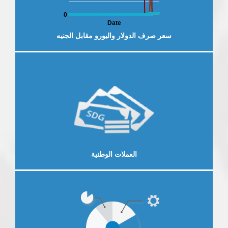
0
Date
سعر صرف الدولار واليورو مقابل الجنيه
لخارجية
العرض الاقتصادي والمالي
النش
إقرأ المزيد
العملات الوطنية