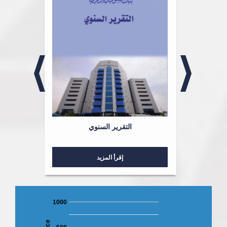
لشؤون
التقرير السنوي
إقرأ المزيد
1000