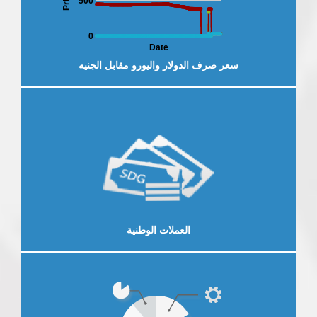
Price
500
0
Date
سعر صرف الدولار واليورو مقابل الجنيه
لخارجية
العرض الاقتصادي والمالي
النش
إقرأ المزيد
العملات الوطنية