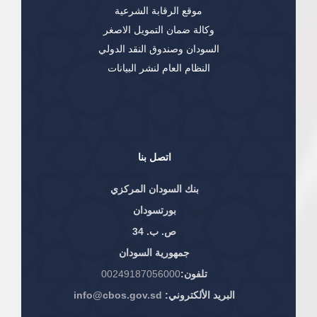
موقع الرقابة الشرعية
وكالة ضمان التمويل الاصغر
السودان وصندوق النقد الدولي
النظام العام لنشر البيانات
اتصل بنا
بنك السودان المركزي
بورتسودان
ص. ب. 34
جمهورية السودان
تلفون:
00249187056000
البريد الألكتروني:
info@cbos.gov.sd