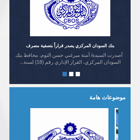
بنك السودان المركزي يصدر قراراً بتصفية مصرف
أصدرت السيدة/ آمنة ميرغني حسن التوم، محافظ بنك
السودان المركزي، القرار الإداري رقم (18) لسنة...
موضوعات هامة