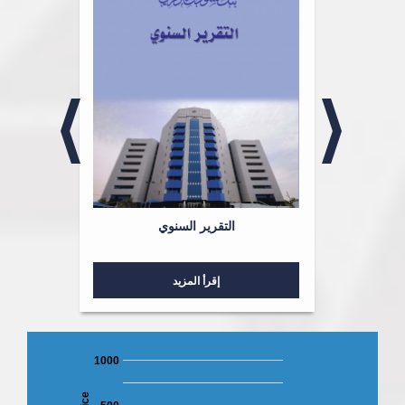
لشؤون
التقرير السنوي
إقرأ المزيد
1000