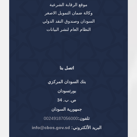
موقع الرقابة الشرعية
وكالة ضمان التمويل الاصغر
السودان وصندوق النقد الدولي
النظام العام لنشر البيانات
اتصل بنا
بنك السودان المركزي
بورتسودان
ص. ب. 34
جمهورية السودان
تلفون:
00249187056000
البريد الألكتروني:
info@cbos.gov.sd