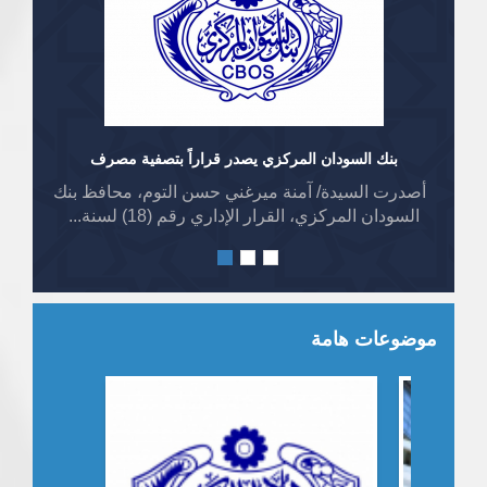
بنك السودان المركزي يصدر قراراً بتصفية مصرف
أصدرت السيدة/ آمنة ميرغني حسن التوم، محافظ بنك
السودان المركزي، القرار الإداري رقم (18) لسنة...
موضوعات هامة