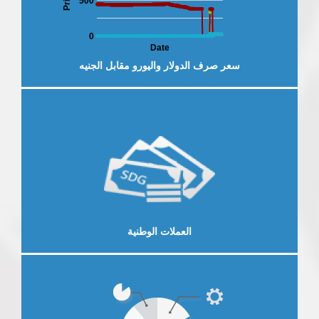
Price
500
0
Date
سعر صرف الدولار واليورو مقابل الجنيه
لخارجية
العرض الاقتصادي والمالي
النش
إقرأ المزيد
العملات الوطنية