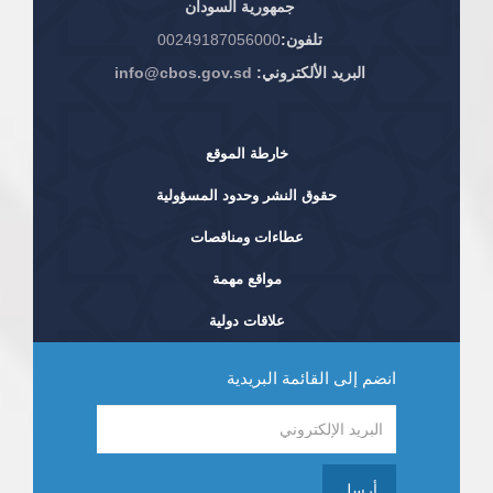
جمهورية السودان
تلفون:
00249187056000
البريد الألكتروني:
info@cbos.gov.sd
خارطة الموقع
حقوق النشر وحدود المسؤولية
عطاءات ومناقصات
مواقع مهمة
علاقات دولية
انضم إلى القائمة البريدية
أرسل