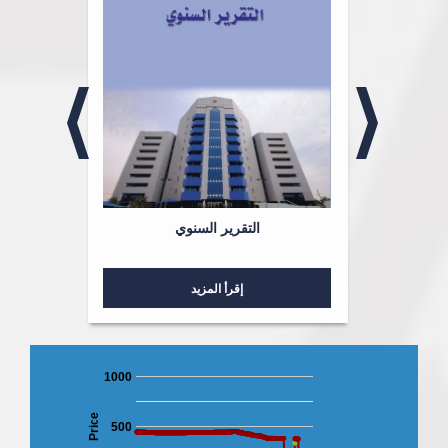
لشؤون
التقرير السنوي
إقرأ المزيد
1000
Price
500