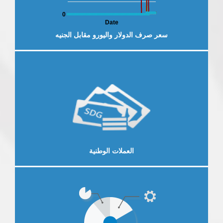
0
Date
سعر صرف الدولار واليورو مقابل الجنيه
لخارجية
العرض الاقتصادي والمالي
النش
إقرأ المزيد
العملات الوطنية