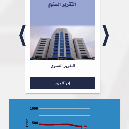
لشؤون
التقرير السنوي
إقرأ المزيد
1000
Price
500