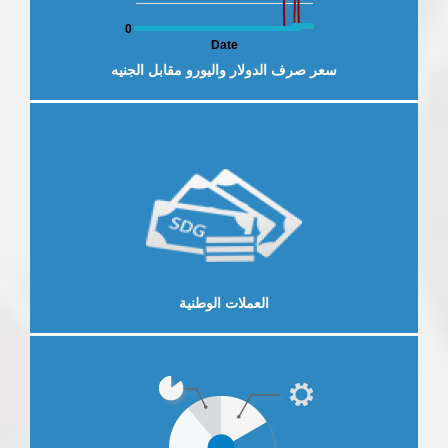
0
Date
سعر صرف الدولار واليورو مقابل الجنيه
لخارجية
العرض الاقتصادي والمالي
النش
إقرأ المزيد
العملات الوطنية