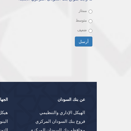
ممتاز
متوسط
ضعيف
الخيارات
أرسل
عن بنك السودان
الجها
الهيكل الإداري والتنظيمي
هيكل
فروع بنك السودان المركزي
البنو
محافظو بنك السودان المركزي
التوز