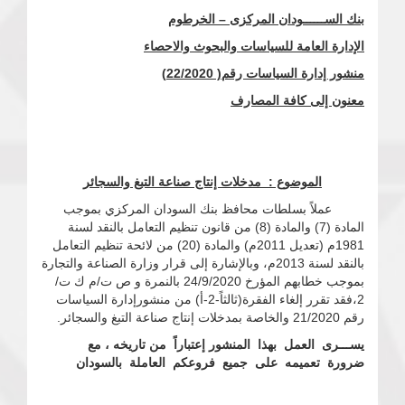
بنك الســــــودان المركزى – الخرطوم
الإدارة العامة للسياسات والبحوث والاحصاء
منشور إدارة السياسات رقم( 22/2020)
معنون إلى كافة المصارف
الموضوع : مدخلات إنتاج صناعة التبغ والسجائر
عملاً بسلطات محافظ بنك السودان المركزي بموجب
المادة (7) والمادة (8) من قانون تنظيم التعامل بالنقد لسنة
1981م (تعديل 2011م) والمادة (20) من لائحة تنظيم التعامل
بالنقد لسنة 2013م، وبالإشارة إلى قرار وزارة الصناعة والتجارة
بموجب خطابهم المؤرخ 24/9/2020 بالنمرة و ص ت/م ك ت/
2،فقد تقرر إلغاء الفقرة(ثالثاً-2-أ) من منشورإدارة السياسات
رقم 21/2020 والخاصة بمدخلات إنتاج صناعة التبغ والسجائر.
يســـرى العمل بهذا المنشور إعتباراً من تاريخه ، مع
ضرورة تعميمه على جميع فروعكم العاملة بالسودان