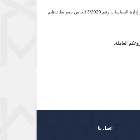
عملاً بسلطات محافظ بنك السودان المركزي بموجب المادة (20) من لائحة تنظيم التعامل بالنقد لسنة 2013م ، وبالإشارة إلى منشور إدارة السياسات رقم 3/2020 الخاص بضوابط تنظيم
وعكم العاملة.
اتصل بنا