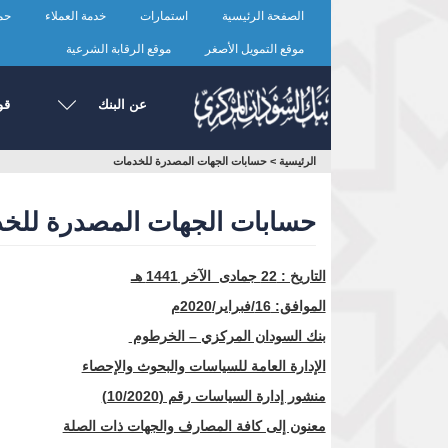
تجاوز
الصفحة الرئيسية
استمارات
خدمة العملاء
حما
إلى
المحتوى
موقع التمويل الأصغر
موقع الرقابة الشرعية
الرئيسي
عن البنك
قو
أنت
الرئيسية
>
حسابات الجهات المصدرة للخدمات
هنا
حسابات الجهات المصدرة للخ
التاريخ : 22 جمادى الآخر 1441 هـ
الموافق: 16/فبراير/2020
م
بنك السودان المركزي – الخرطوم
الإدارة العامة للسياسات والبحوث والإحصاء
منشور إدارة السياسات رقم (10/2020)
معنون إلى كافة المصارف والجهات ذات الصلة