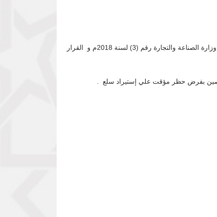
عملاً بسلطات محافظ بنك السودان المركزي بموجب المادة (20) من لائحة تنظيم التعامل بالنقد لسنة 2013م ، وبالاشارة الى قرار وزارة الصناعة والتجارة رقم (3) لسنة 2018م و القرار