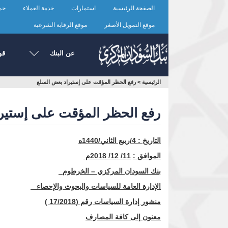
تجاوز
الصفحة الرئيسية
استمارات
خدمة العملاء
حما
إلى
المحتوى
موقع التمويل الأصغر
موقع الرقابة الشرعية
الرئيسي
عن البنك
قو
أنت
الرئيسية
>
رفع الحظر المؤقت على إستيراد بعض السلع
هنا
رفع الحظر المؤقت على إستير
التاريخ :
4
/ربيع الثاني/1440ه
الموافق
:
11
/
12
/
2018
م
بنك السودان المركزي – الخرطوم
الإدارة العامة للسياسات والبحوث والإحصاء
منشور إدارة السياسات رقم (
/2018 )
17
معنون إلى كافة المصارف