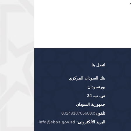
اتصل بنا
بنك السودان المركزي
بورتسودان
ص. ب. 34
جمهورية السودان
تلفون:
00249187056000
البريد الألكتروني:
info@cbos.gov.sd