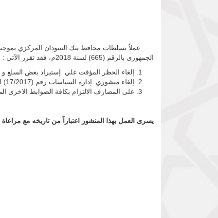
الجمهورى بالرقم (665) لسنة 2018م، فقد تقرر الاَتي :
إلغاء الحظر المؤقت علي إستيراد بعض السلع و ذلك إستنا
إلغاء منشوري إدارة السياسات رقم (17/2017) الصادر بتاريخ 11/12/2017 م و رقم (8/2018) الصادر بتاريخ 15/7/2018م الخاصين بفرض حظر مؤقت علي إستيراد سلع .
على المصارف الالتزام بكافة الضوابط الاخرى المن
يسرى العمل بهذا المنشور اعتباراً من تاريخه مع مراعاة